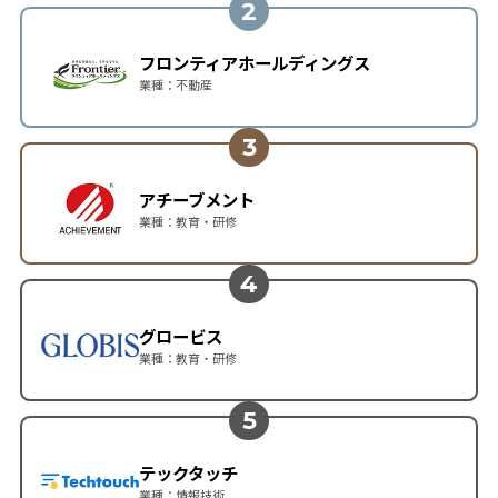
2
フロンティア
ホールディングス
業種：不動産
3
アチーブメント
業種：教育・研修
4
グロービス
業種：教育・研修
5
テックタッチ
業種：情報技術