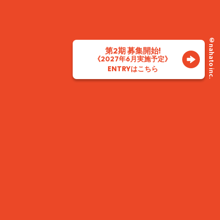
© nahato inc.
第2期 募集開始!
《2027年6月実施予定》
ENTRY
はこちら