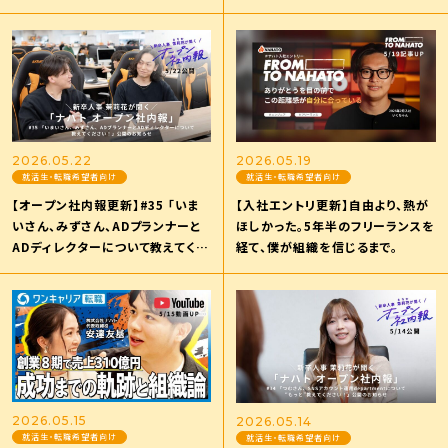
かす、「ドラマを起こせ。」に込めら
まで。
れた強い組織を作る言葉の育て方
とは
2026.05.22
2026.05.19
就活生・転職希望者向け
就活生・転職希望者向け
【オープン社内報更新】#35 「いま
【入社エントリ更新】自由より、熱が
いさん、みずさん、ADプランナーと
ほしかった。5年半のフリーランスを
ADディレクターについて教えてくだ
経て、僕が組織を信じるまで。
さい！」
2026.05.15
2026.05.14
就活生・転職希望者向け
就活生・転職希望者向け