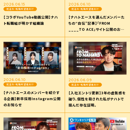
2026.06.15
2026.06.10
就活生・転職希望者向け
就活生・転職希望者向け
【コラボYouTube動画公開】ナハ
【ナハトエースを選んだメンバーた
ト転職組が明かす組織論
ちの“自伝”記事】「FROM
____TO ACE」サイト公開のお知
らせ
お問い合わせ
採用
2026.06.10
2026.06.09
就活生・転職希望者向け
就活生・転職希望者向け
【ナハトエースのメンバーを紹介す
【入社エントリ更新】3年の虚無感を
る企画】新卒採用Instagram公開
破り、個性を殺された私がナハトで
のお知らせ
掴んだ存在証明。