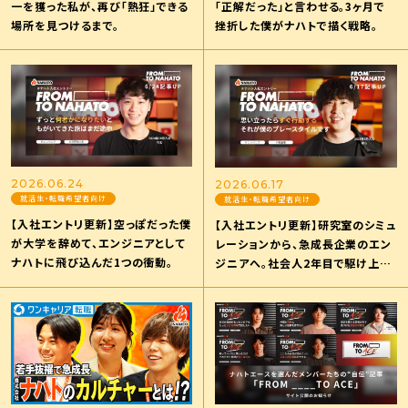
一を獲った私が、再び「熱狂」できる
「正解だった」と言わせる。3ヶ月で
場所を見つけるまで。
挫折した僕がナハトで描く戦略。
2026.06.24
2026.06.17
就活生・転職希望者向け
就活生・転職希望者向け
【入社エントリ更新】空っぽだった僕
【入社エントリ更新】研究室のシミュ
が大学を辞めて、エンジニアとして
レーションから、急成長企業のエン
ナハトに飛び込んだ1つの衝動。
ジニアへ。社会人2年目で駆け上が
る僕がナハトを選んだ理由。