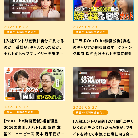
2026.06.02
2026.05.29
就活生・転職希望者向け
就活生・転職希望者向け
【入社エントリ更新】「自分に負ける
【コラボYouTube動画公開】異色
のが一番嫌い」ギャルだった私が、
のキャリアが創る最強マーケティン
ナハトのトッププレイヤーを張る理
グ集団 株式会社ナハトを徹底解剖
由。
2026.05.27
2026.05.27
就活生・転職希望者向け
就活生・転職希望者向け
【YouTube動画更新】経営理念
【入社エントリ更新】26年間「上手く
2026の裏側。ナハト代表 安達 友
いくのが当たり前」だった僕が、プラ
基×ニューピース 高木 新平氏が明
イドを捨てて本気で仕事に向き合う