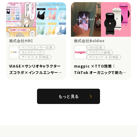
成功
株式会社HRC
株式会社Boldies
インフルエンサー広告
SNS広告
キャスティング
アカウント運用
サービス
日用品
ガジェット
日用品
VIAGE×サンリオキャラクター
magpic ×TTO施策｜
ズコラボ×インフルエンサー｜
TikTok オーガニックで新たな
インフルエンサー施策で広告売
購買導線を構築
上向上と認知拡大へ
もっと見る