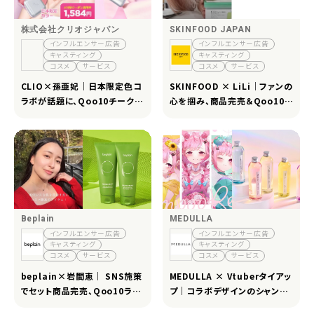
株式会社クリオジャパン
SKINFOOD JAPAN
インフルエンサー広告
インフルエンサー広告
キャスティング
キャスティング
コスメ
サービス
コスメ
サービス
CLIO×孫亜妃｜日本限定色コ
SKINFOOD × LiLi｜ファンの
ラボが話題に、Qoo10チーク部
心を掴み、商品完売＆Qoo10ラ
門1位＆全国店舗展開を実現
ンキング4位
Beplain
MEDULLA
インフルエンサー広告
インフルエンサー広告
キャスティング
キャスティング
コスメ
サービス
コスメ
サービス
beplain×岩間恵｜ SNS施策
MEDULLA × Vtuberタイアッ
でセット商品完売、Qoo10ラン
プ｜コラボデザインのシャンプ
キング入りを達成
ーセットが即完売で認知拡大に