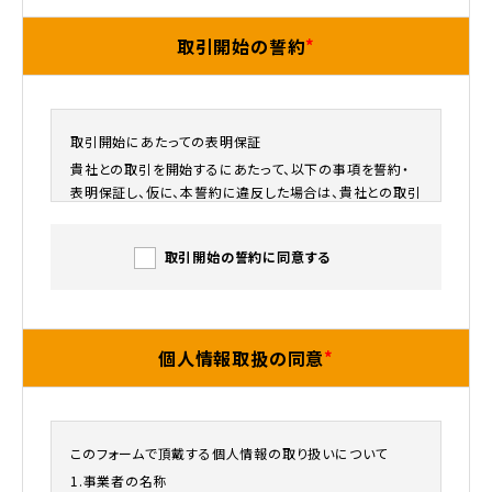
取引開始の誓約
取引開始にあたっての表明保証
貴社との取引を開始するにあたって、以下の事項を誓約・
表明保証し、仮に、本誓約に違反した場合は、貴社との取引
に係る一切の契約を解除された上で、貴社に損害が生じた
場合には、その全ての損害を賠償します。
取引開始の誓約に同意する
（秘密保持等）
1. 貴社から開示された一切の情報を貴社との取引の目的
のみに使用するものとし、貴社の承諾なしに第三者（法令
上守秘義務を負う者を除く）に対して開示、漏洩しないこと
個人情報取扱の同意
を表明保証します。
2. 取引期間中及び取引終了後も、貴社の信用を毀損する
ような一切の行為を行いません。
（法令遵守）
このフォームで頂戴する個人情報の取り扱いについて
各種法令を遵守し、疑義ある場合は、事前に貴社に報告・
1.事業者の名称
照会等を行い、各種法令に違反しないことを表明保証しま