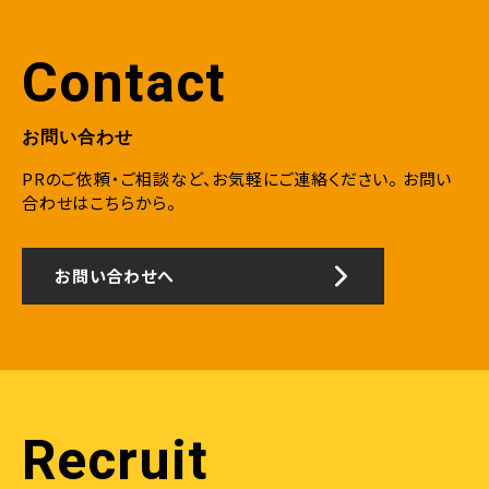
べ、双方協議の上報酬額を確定させること）、当月分につい
6.個人情報の開示等の請求
ては以後何らの報酬請求もできないこと、
ご自身の個人情報の開示等（利用目的の通知、開示、内
③確定した報酬額については予め登録された報酬振込口
Contact
容の訂正・追加・削除、利用の停止または消去、第三者へ
座に振込まれ、請求書は発行されないこと。
の提供の停止及び第三者提供記録の開示）に関して、下
（本利用規約について）
記の問合わせ窓口に申し出ることができます。その際、弊
当社は、以下の各号のいずれかの場合には、本利用規約を
社は本人確認をさせていただいたうえで、合理的な期間
お問い合わせ
変更することができるものとします。 その場合、当社は、本
内に対応いたします。
利用規約を変更する旨、変更後の本利用規約の内容およ
PRのご依頼・ご相談など、お気軽にご連絡ください。
お問い
【お問合せ窓口】
び効力発生日を、当社ウェブサイトに表示し、または当社が
合わせはこちらから。
〒150-0043 東京都渋谷区道玄坂1-12-1 渋谷マークシ
定める方法によりお客様に通知することでお客様に周知し
ティウエスト
ます。第2号の場合には、その変更の周知は効力発生日か
info@nahato.co.jp
ら相当な期間前までに行うものとします。変更後の本利用
お問い合わせへ
7.個人情報を提供されることの任意性について
規約は、効力発生日から効力を生じるものとします。
ご本人様が当社に個人情報を提供されるかどうかは任
（1） 本利用規約の変更が、お客様の一般の利益に適合
意によるものです。ただし、必要な項目をいただけない場
するとき
合、適切な対応ができない場合があります。
（2） 本利用規約の変更が、契約の目的に反するものでは
なく、かつ変更の必要性、変更後の内容の相当性、その他
の変更に係る事情に照らして合理性があるとき
Recruit
（反社会的勢力の排除）
契約締結時において、自ら（会社の場合は全取締役及び経
営幹部）が暴力団、暴力団員、暴力団関係企業、総会屋、社