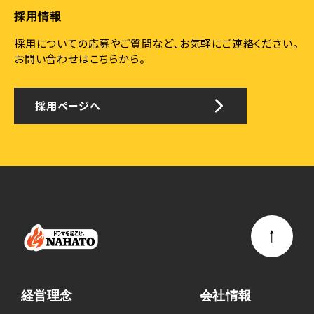
会運動標ぼうゴロ、政治運動標ぼうゴロ、特殊知能暴力集
採用情報
団、その他反社会的勢力に該当しないことを表明し、かつ
将来にわたっても該当しないことを表明保証します。
採用についての応募やご質問など、お気軽にご連絡ください。
お問い合わせはこちらから。
以上
採用ページへ
経営理念
会社情報