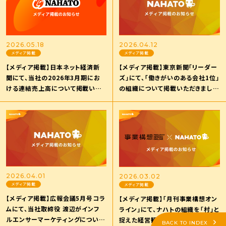
2026.05.18
2026.04.12
メディア掲載
メディア掲載
【メディア掲載】日本ネット経済新
【メディア掲載】東京新聞「リーダー
聞にて、当社の2026年3月期にお
ズ」にて、「働きがいのある会社1位」
ける連結売上高について掲載いた
の組織について掲載いただきまし
だきました。
た。
2026.04.01
2026.03.02
メディア掲載
メディア掲載
【メディア掲載】広報会議5月号コラ
【メディア掲載】「月刊事業構想オン
ムにて、当社取締役 渡辺がインフ
ライン」にて、ナハトの組織を「村」と
ルエンサーマーケティングについて
捉えた経営観や、平均年齢26歳が
BACK TO INDEX