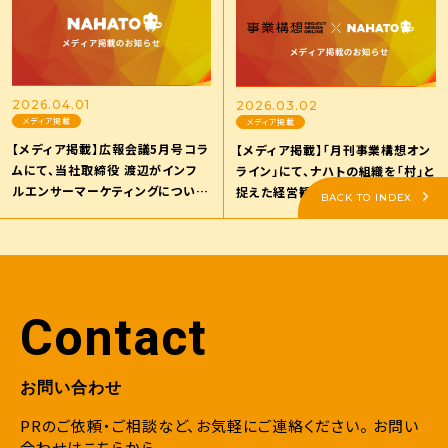
2026.04.01
2026.03.02
メディア掲載
メディア掲載
【メディア掲載】広報会議5月号コラ
【メディア掲載】「月刊事業構想オン
ムにて、当社取締役 渡辺がインフ
ライン」にて、ナハトの組織を「村」と
ルエンサーマーケティングについて
捉えた経営観や、平均年齢26歳が
BACK TO INDEX
のコメントを掲載いただきました。
挑戦できる環境について掲載いただ
きました。
Contact
お問い合わせ
PRのご依頼・ご相談など、お気軽にご連絡ください。
お問い
合わせはこちらから。