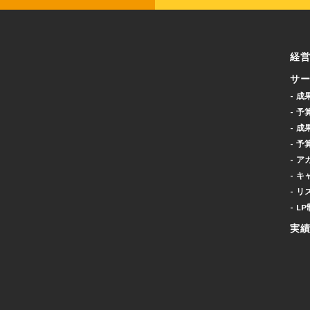
経営
サー
- 
- 
- 
- 予
- 
- 
- 
- L
実績