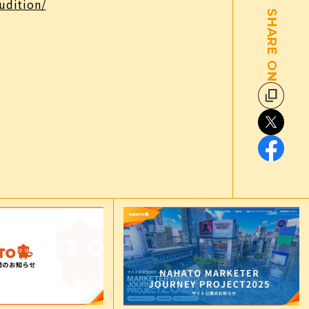
udition/
SHARE ON