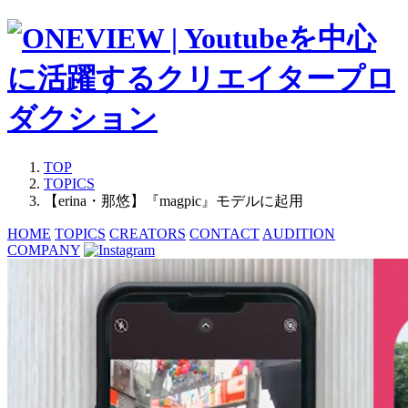
TOP
TOPICS
【erina・那悠】『magpic』モデルに起用
HOME
TOPICS
CREATORS
CONTACT
AUDITION
COMPANY