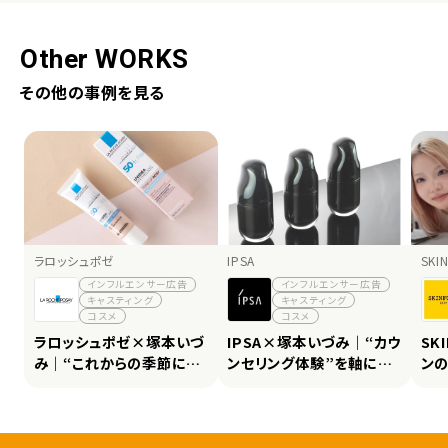
Other WORKS
その他の事例を見る
ラロッシュポゼ
IPSA
SKI
インフルエンサー広告
インフルエンサー広告
キャスティング
キャスティング
コスメ
コスメ
ラロッシュポゼ×塚本いづ
IPSA×塚本いづみ｜“カウ
SK
み｜“これからの季節にお
ンセリング体験”を軸にプ
ン
すすめ”の自然な訴求で
ロモーション、8.2万インプ
Qo
8.2万インプレッション・い
レッション・いいね5,251件
いね6,745件を記録
を獲得