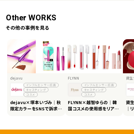
Other WORKS
その他の事例を見る
dejavu
FLYNN
資生
インフルエンサー広告
インフルエンサー広告
キャスティング
キャスティング
コスメ
コスメ
dejavu×塚本いづみ｜秋
FLYNN×越智ゆらの｜韓
資生
限定カラーをSNSで訴求
国コスメの使用感をリアル
｜
し、8.2万インプレッション
に発信し、再生1.4万・高評
ン
を獲得
価498件を獲得