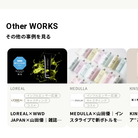
Other WORKS
その他の事例を見る
LOREAL
MEDULLA
KIN
インフルエンサー広告
インフルエンサー広告
キャスティング
キャスティング
コスメ
コスメ
LOREAL×WWD
MEDULLA×山田優｜イン
KI
JAPAN×山田優｜雑誌・イ
スタライブで新ボトルを訴
ア”
ベント・SNSを横断し、再生
求し、137万インプレッショ
13
137万・いいね7,898件を
ン・1万いいねを獲得
いね