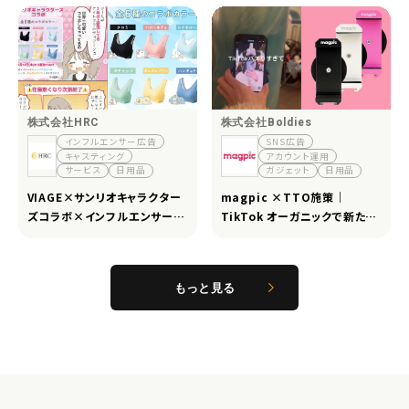
成功
株式会社HRC
株式会社Boldies
インフルエンサー広告
SNS広告
キャスティング
アカウント運用
サービス
日用品
ガジェット
日用品
VIAGE×サンリオキャラクター
magpic ×TTO施策｜
ズコラボ×インフルエンサー｜
TikTok オーガニックで新たな
インフルエンサー施策で広告売
購買導線を構築
上向上と認知拡大へ
もっと見る