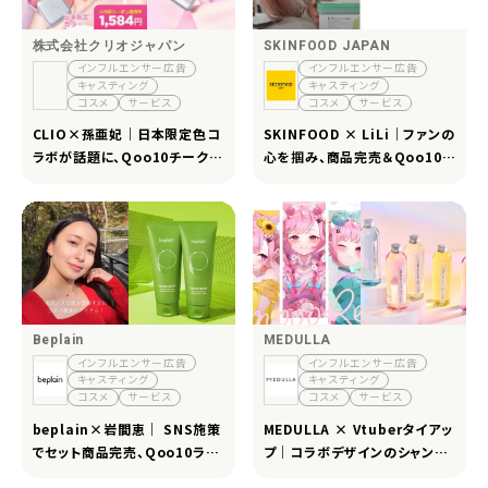
株式会社クリオジャパン
SKINFOOD JAPAN
インフルエンサー広告
インフルエンサー広告
キャスティング
キャスティング
コスメ
サービス
コスメ
サービス
CLIO×孫亜妃｜日本限定色コ
SKINFOOD × LiLi｜ファンの
ラボが話題に、Qoo10チーク部
心を掴み、商品完売＆Qoo10ラ
門1位＆全国店舗展開を実現
ンキング4位
Beplain
MEDULLA
インフルエンサー広告
インフルエンサー広告
キャスティング
キャスティング
コスメ
サービス
コスメ
サービス
beplain×岩間恵｜ SNS施策
MEDULLA × Vtuberタイアッ
でセット商品完売、Qoo10ラン
プ｜コラボデザインのシャンプ
キング入りを達成
ーセットが即完売で認知拡大に